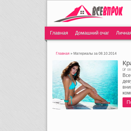
Главная
Домашний очаг
Лична
Главная
» Материалы за 08.10.2014
Кр
08
Все
дев
вни
ком
П