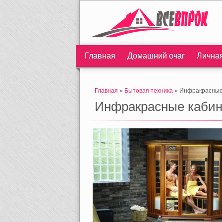
Главная
Домашний очаг
Лична
Главная
»
Бытовая техника
» Инфракрасные
Инфракрасные каби