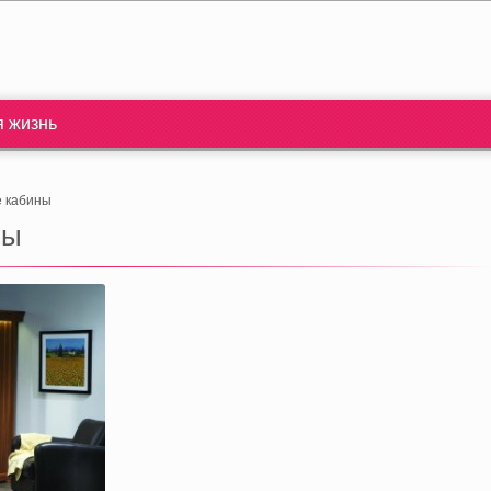
я жизнь
 кабины
ны