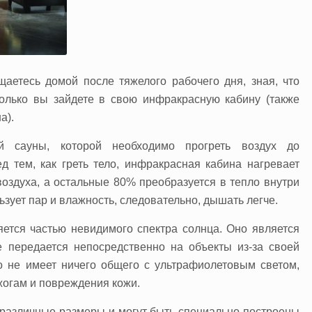
щаетесь домой после тяжелого рабочего дня, зная, что
только вы зайдете в свою инфракрасную кабину (также
а).
й сауны, которой необходимо прогреть воздух до
 тем, как греть тело, инфракрасная кабина нагревает
оздуха, а остальные 80% преобразуется в тепло внутри
льзует пар и влажность, следовательно, дышать легче.
ется частью невидимого спектра солнца. Оно является
е передается непосредственно на объекты из-за своей
 не имеет ничего общего с ультрафиолетовым светом,
жогам и повреждения кожи.
азличные размеры и могут быть специально построены