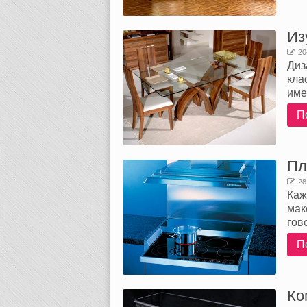
Из
20
Диз
кла
име
П
Пл
28
Каж
мак
гов
П
Ко