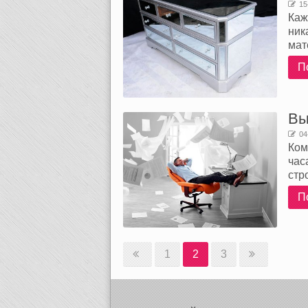
15
Каж
ник
мат
П
Вы
04
Ком
час
стр
П
1
2
3