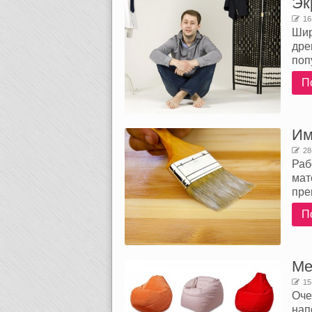
Эк
16
Шир
дре
поп
П
Им
28
Раб
мат
пре
П
Ме
15
Оче
нап