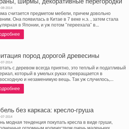
раны, ширмы, декоративные перегородки
-08-2014
ма считается предметом мебели, причем довольно
вним. Она появилась в Китае в 7 веке н.э. , затем стала
улярная в Японии, и уж потом "переехала" в...
одробнее
итация пород дорогой древесины
-07-2014
отать с деревом всегда приятно, это теплый и податливый
ериал, который в умелых руках превращается в
восходную и незаменимую вещь. Так уж случилось,...
одробнее
бель без каркаса: кресло-груша
-07-2014
нь модная тенденция покупать кресла в виде груши,
олненные огромным количеством очень маленьких