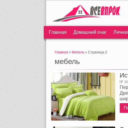
Главная
Домашний очаг
Лична
Главная
»
Мебель
» Страница 2
мебель
Ис
20
Пер
Дре
шир
П