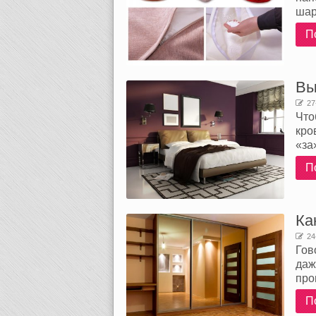
шар
П
Вы
27
Что
кро
«за
П
Ка
24
Гов
даж
про
П