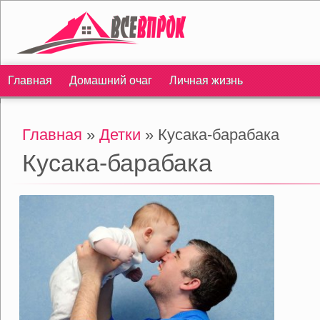
Главная
Домашний очаг
Личная жизнь
Главная
»
Детки
» Кусака-барабака
Кусака-барабака