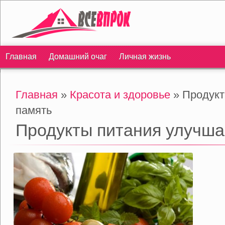
Главная
Домашний очаг
Личная жизнь
Главная
»
Красота и здоровье
» Продук
память
Продукты питания улучш